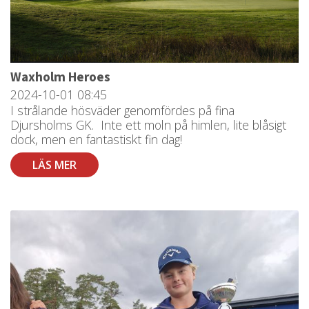
Waxholm Heroes
2024-10-01
08:45
I strålande hösväder genomfördes på fina
Djursholms GK. Inte ett moln på himlen, lite blåsigt
dock, men en fantastiskt fin dag!
LÄS MER