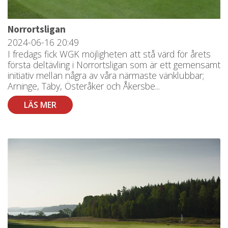
Norrortsligan
2024-06-16
20:49
I fredags fick WGK möjligheten att stå värd för årets
första deltävling i Norrortsligan som är ett gemensamt
initiativ mellan några av våra närmaste vänklubbar;
Arninge, Täby, Österåker och Åkersbe...
LÄS MER