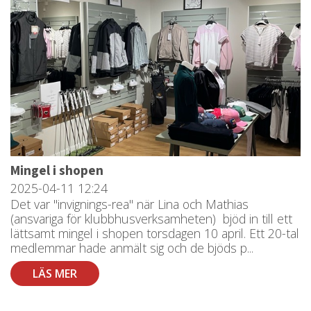
Mingel i shopen
2025-04-11
12:24
Det var "invignings-rea" när Lina och Mathias
(ansvariga för klubbhusverksamheten) bjöd in till ett
lättsamt mingel i shopen torsdagen 10 april. Ett 20-tal
medlemmar hade anmält sig och de bjöds p...
LÄS MER