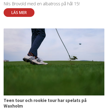
Nils Brovold med en albatross på hål 15!
LÄS MER
Teen tour och rookie tour har spelats på
Waxholm