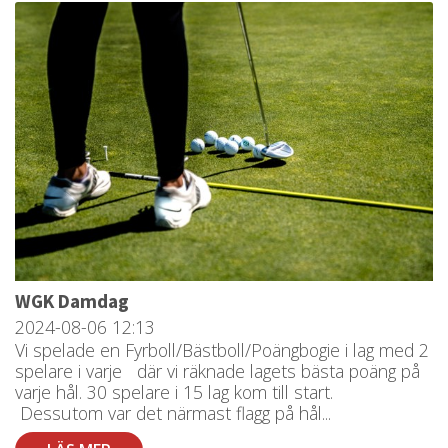
WGK Damdag
2024-08-06
12:13
Vi spelade en Fyrboll/Bästboll/Poängbogie i lag med 2
spelare i varje där vi räknade lagets bästa poäng på
varje hål. 30 spelare i 15 lag kom till start.
Dessutom var det närmast flagg på hål...