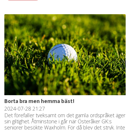
Borta bra men hemma bäst!
2024-07-28
21:27
Det förefaller tveksamt om det gamla ordspråket äger
sin giltighet. Åtminstone i går när Österåker GK:s
seniorer besökte Waxholm. För då blev det stryk. Inte