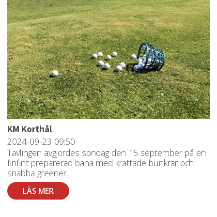
KM Korthål
2024-09-23
09:50
Tävlingen avgjordes söndag den 15 september på en
finfint preparerad bana med krattade bunkrar och
snabba greener.
LÄS MER