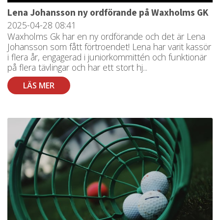
Lena Johansson ny ordförande på Waxholms GK
2025-04-28
08:41
Waxholms Gk har en ny ordförande och det är Lena
Johansson som fått förtroendet! Lena har varit kassör
i flera år, engagerad i juniorkommittén och funktionär
på flera tävlingar och har ett stort hj...
LÄS MER