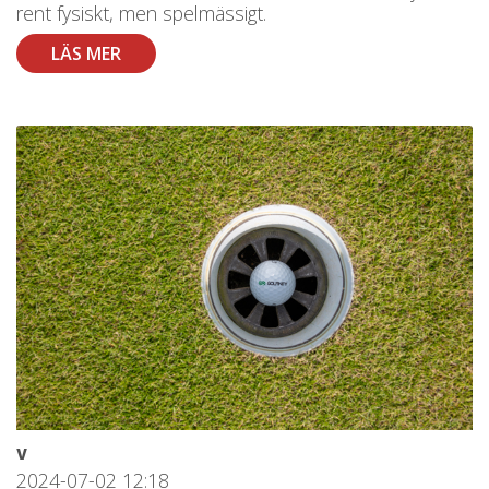
rent fysiskt, men spelmässigt.
LÄS MER
v
2024-07-02
12:18