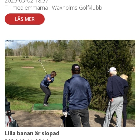
2025-03-02
18:57
Till medlemmarna i Waxholms Golfklubb
LÄS MER
Lilla banan är slopad