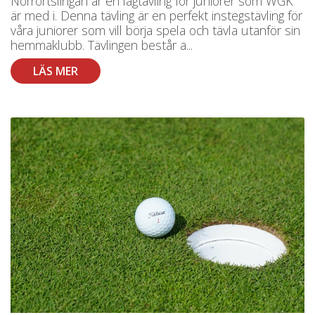
Norrortslingan är en lagtävling för juniorer som WGK
är med i. Denna tävling är en perfekt instegstävling för
våra juniorer som vill börja spela och tävla utanför sin
hemmaklubb. Tävlingen består a...
LÄS MER