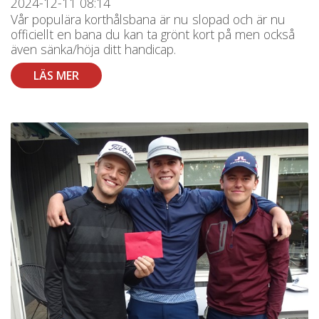
2024-12-11
08:14
Vår populära korthålsbana är nu slopad och är nu
officiellt en bana du kan ta grönt kort på men också
även sänka/höja ditt handicap.
LÄS MER