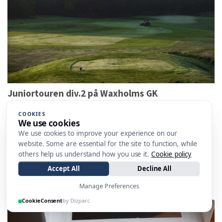
Juniortouren div.2 på Waxholms GK
2024-06-02
19:58
COOKIES
I magiskt golfväder samlades i helgen några av
We use cookies
Stockholms och Sveriges bästa juniorer för att göra
We use cookies to improve your experience on our
upp om vinsten i Juniortouren Div 2 på Waxholms
website. Some are essential for the site to function, while
Golfklubb. Svenska Juniortouren samlar golfare i å...
others help us understand how you use it.
Cookie policy
LÄS MER
Accept All
Decline All
Manage Preferences
CookieConsent
by Dizparc