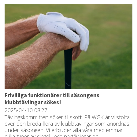
Frivilliga funktionärer till säsongens
klubbtävlingar sökes!
2025-04-10
08:27
Tävlingskommittén söker tillskott. På WGK är vi stolta
över den breda flora av klubbtävlingar som anordnas
under säsongen. Vi erbjuder alla våra medlemmar
olika typer av singel- och partävlingar oc...