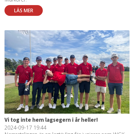
LÄS MER
Vi tog inte hem lagsegern i år heller!
2024-09-17
19:44