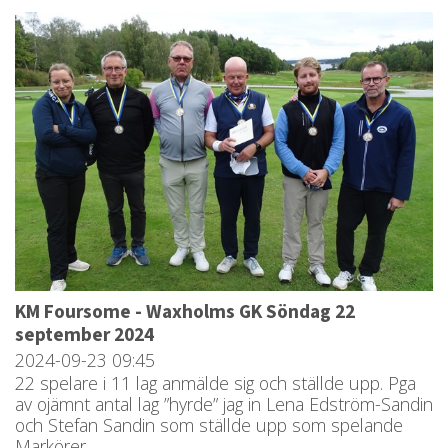
KM Foursome - Waxholms GK Söndag 22
september 2024
2024-09-23
09:45
22 spelare i 11 lag anmälde sig och ställde upp. Pga
av ojämnt antal lag ”hyrde” jag in Lena Edström-Sandin
och Stefan Sandin som ställde upp som spelande
Markörer.