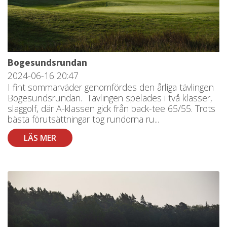
Bogesundsrundan
2024-06-16
20:47
I fint sommarväder genomfördes den årliga tävlingen
Bogesundsrundan. Tävlingen spelades i två klasser,
slaggolf, där A-klassen gick från back-tee 65/55. Trots
bästa förutsättningar tog rundorna ru...
LÄS MER