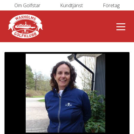
Om Golfstar
Kundtjänst
Företag