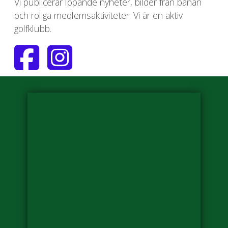
Vi publicerar löpande nyheter, bilder från banan
och roliga medlemsaktiviteter. Vi är en aktiv
golfklubb.