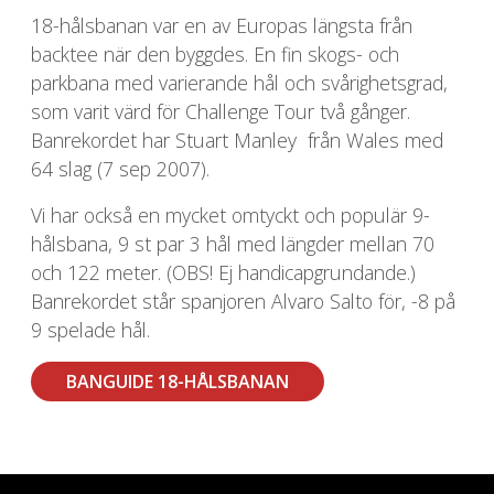
18-hålsbanan var en av Europas längsta från
backtee när den byggdes. En fin skogs- och
parkbana med varierande hål och svårighetsgrad,
som varit värd för Challenge Tour två gånger.
Banrekordet har Stuart Manley från Wales med
64 slag (7 sep 2007).
Vi har också en mycket omtyckt och populär 9-
hålsbana, 9 st par 3 hål med längder mellan 70
och 122 meter. (OBS! Ej handicapgrundande.)
Banrekordet står spanjoren Alvaro Salto för, -8 på
9 spelade hål.
BANGUIDE 18-HÅLSBANAN