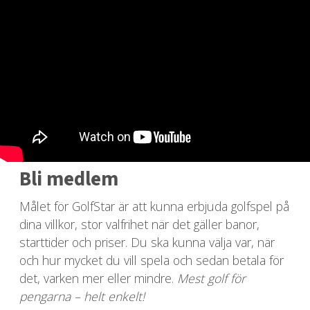
Bli medlem
Målet för GolfStar är att kunna erbjuda golfspel på
dina villkor, stor valfrihet när det gäller banor,
starttider och priser. Du ska kunna välja var, när
och hur mycket du vill spela och sedan betala för
det, varken mer eller mindre.
Mest golf för
pengarna – helt enkelt!