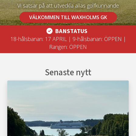
Vi satsar på att utveckla allas golfkunnande
VÄLKOMMEN TILL WAXHOLMS GK
BANSTATUS
18-hålsbanan: 17 APRIL | 9-hålsbanan: ÖPPEN |
Rangen: ÖPPEN
Senaste nytt