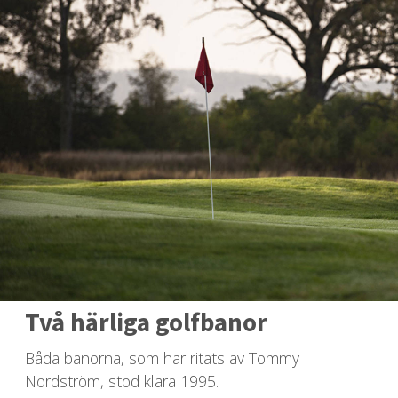
Två härliga golfbanor
Båda banorna, som har ritats av Tommy
Nordström, stod klara 1995.