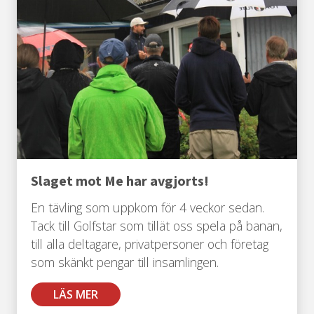
Slaget mot Me har avgjorts!
En tävling som uppkom för 4 veckor sedan.
Tack till Golfstar som tillät oss spela på banan,
till alla deltagare, privatpersoner och företag
som skänkt pengar till insamlingen.
LÄS MER