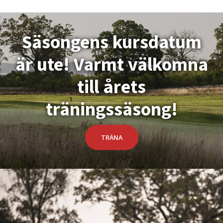
Säsongens kursdatum
är ute! Varmt välkomna
till årets
träningssäsong!
TRÄNA