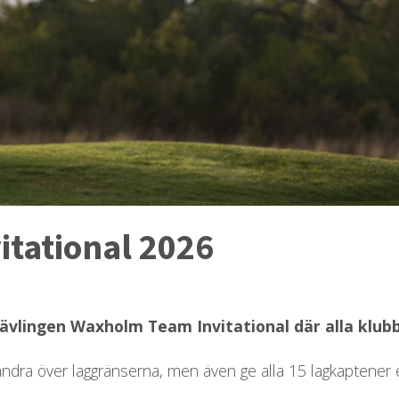
tational 2026
vlingen Waxholm Team Invitational där alla klubbe
randra över laggränserna, men även ge alla 15 lagkaptener