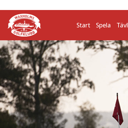
Start
Spela
Täv