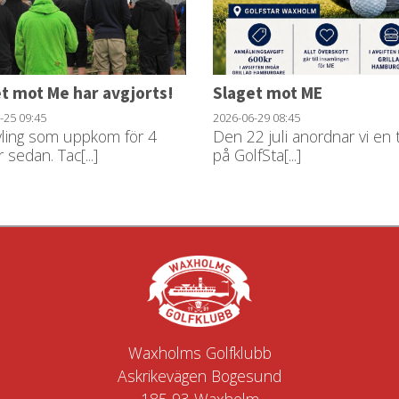
t mot Me har avgjorts!
Slaget mot ME
7-25
09:45
2026-06-29
08:45
vling som uppkom för 4
Den 22 juli anordnar vi en t
 sedan. Tac[...]
på GolfSta[...]
Waxholms Golfklubb
Askrikevägen Bogesund
185 93 Waxholm