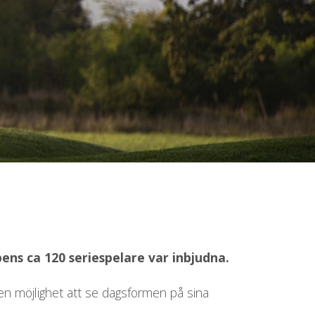
ns ca 120 seriespelare var inbjudna.
 en möjlighet att se dagsformen på sina