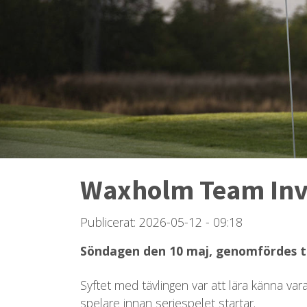
Waxholm Team Invi
Publicerat: 2026-05-12 - 09:18
Söndagen den 10 maj, genomfördes tä
Syftet med tävlingen var att lära känna va
spelare innan seriespelet startar.