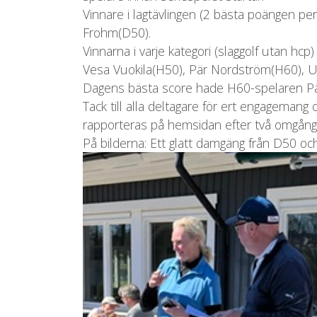
Vinnare i lagtävlingen (2 bästa poängen p
Frohm(D50).
Vinnarna i varje kategori (slaggolf utan h
Vesa Vuokila(H50), Pär Nordström(H60), Ulf
Dagens bästa score hade H60-spelaren Pär
Tack till alla deltagare för ert engagemang
rapporteras på hemsidan efter två omgångar i
På bilderna: Ett glatt damgäng från D50 o