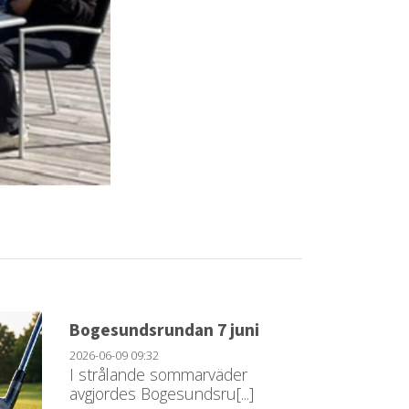
Bogesundsrundan 7 juni
2026-06-09
09:32
I strålande sommarväder
avgjordes Bogesundsru[...]