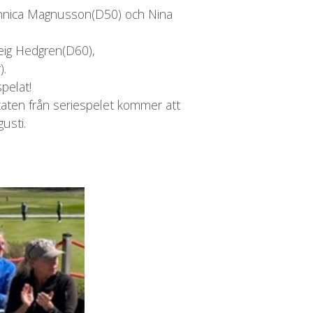
 Annica Magnusson(D50) och Nina
veig Hedgren(D60),
).
pelat!
ltaten från seriespelet kommer att
usti.