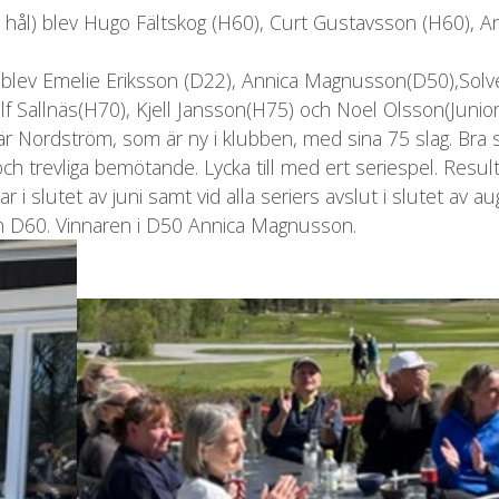
er hål) blev Hugo Fältskog (H60), Curt Gustavsson (H60),
cp) blev Emelie Eriksson (D22), Annica Magnusson(D50),Sol
 Sallnäs(H70), Kjell Jansson(H75) och Noel Olsson(Junior
 Nordström, som är ny i klubben, med sina 75 slag. Bra s
 och trevliga bemötande. Lycka till med ert seriespel. Resu
 slutet av juni samt vid alla seriers avslut i slutet av aug
ch D60. Vinnaren i D50 Annica Magnusson.