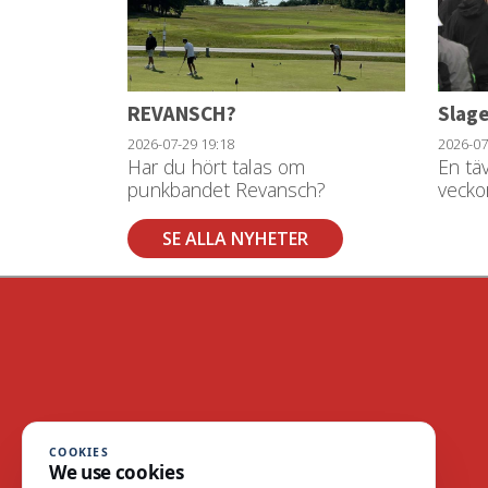
REVANSCH?
Slage
2026-07-29
19:18
2026-0
Har du hört talas om
En tä
punkbandet Revansch?
veckor
SE ALLA NYHETER
COOKIES
We use cookies