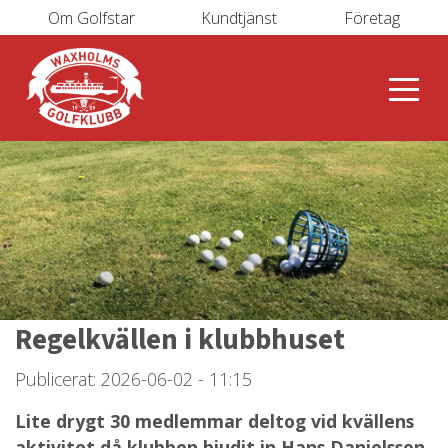
Om Golfstar
Kundtjänst
Företag
Regelkvällen i klubbhuset
Publicerat: 2026-06-02 - 11:15
Lite drygt 30 medlemmar deltog vid kvällens
aktivitet då klubben bjudit in Hans Danielsson,