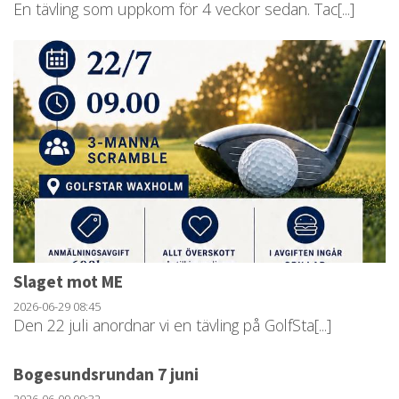
En tävling som uppkom för 4 veckor sedan. Tac[...]
Slaget mot ME
2026-06-29
08:45
Den 22 juli anordnar vi en tävling på GolfSta[...]
Bogesundsrundan 7 juni
2026-06-09
09:32