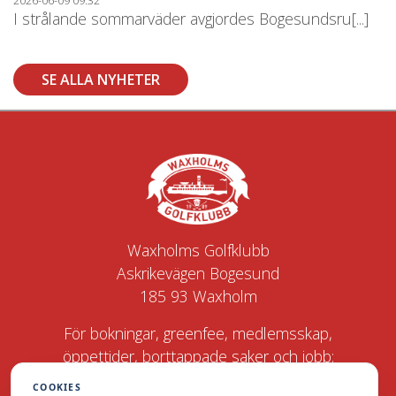
I strålande sommarväder avgjordes Bogesundsru[...]
SE ALLA NYHETER
Waxholms Golfklubb
Askrikevägen Bogesund
185 93 Waxholm
För bokningar, greenfee, medlemsskap,
öppettider, borttappade saker och jobb:
COOKIES
Golfstar Waxholm: +46 770 22 00 40,