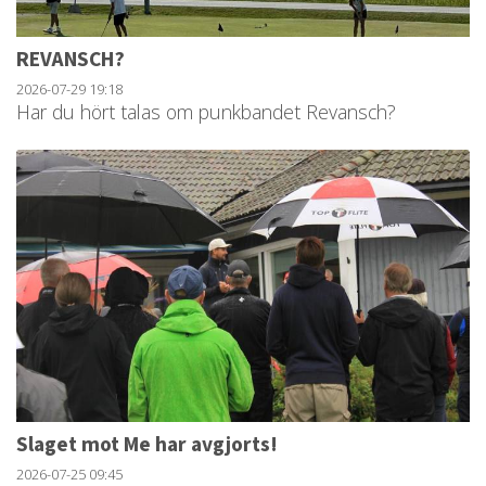
REVANSCH?
2026-07-29
19:18
Har du hört talas om punkbandet Revansch?
Slaget mot Me har avgjorts!
2026-07-25
09:45